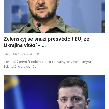
Zelenskyj se snaží přesvědčit EU, že
Ukrajina vítězí – ...
PavelJ
Ún 20, 2026
0
0
Slovenský premiér Robert Fico kritizoval výroky Volodymyra
Zelenského a uvedl, ž...