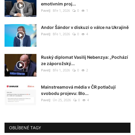
emotivním proj...
PavelJ
Bře 1, 2026
0
1
Andor Šándor v diskuzi o válce na Ukrajině
PavelJ
Bře 1, 2026
0
4
Ruský diplomat Vasilij Nebenzya: „Pochází
ze záporožský...
PavelJ
Bře 1, 2026
0
2
Mainstreamová média v ČR potlačují
svobodu projevu: Blo...
PavelJ
Ún 25, 2026
0
4
OBLÍBENÉ TAGY