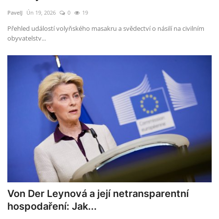
PavelJ
Ún 19, 2026
0
19
Přehled událostí volyňského masakru a svědectví o násilí na civilním
obyvatelstv...
Von Der Leynová a její netransparentní
hospodaření: Jak...