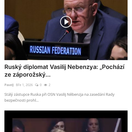
Ruský diplomat Vasilij Nebenzya: „Pochází
ze záporožský...
PavelJ
Bře 1, 2026
0
2
Stálý zástupce Ruska při OSN Vasilij Něbenzja na zasedání Rady
bezpečnosti prohl...