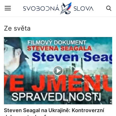
Ze světa
Přihlášení
Registrovat
Domů
Stalo se
Volby 2025
Z domova
Obrázky
Steven Seagal na Ukrajině: Kontroverzní
Ze světa