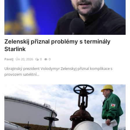
Zelenskij přiznal problémy s terminály
Starlink
PavelJ
Ún 20, 2026
0
0
Ukrajinský prezident Volodymyr Zelenskyj přiznal komplikace s
provozem satelitní...