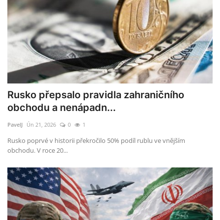
Rusko přepsalo pravidla zahraničního
obchodu a nenápadn...
PavelJ
Ún 21, 2026
0
1
Rusko poprvé v historii překročilo 50% podíl rublu ve vnějším
obchodu. V roce 20...