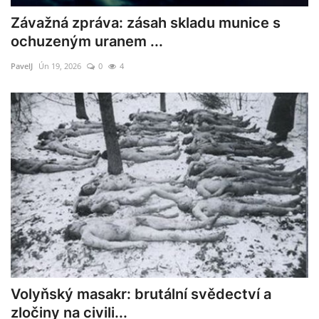
Závažná zpráva: zásah skladu munice s
ochuzeným uranem ...
PavelJ
Ún 19, 2026
0
4
Volyňský masakr: brutální svědectví a
zločiny na civili...