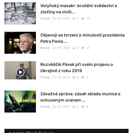
Volyňský masakr: brutální svědectví a
zločiny na civili...
PavelJ
Ún 19, 2026
0
19
Objevují se tvrzení o minulosti prezidenta
Petra Pavla....
PavelJ
Ún 19, 2026
0
13
Rozvědčík Pávek při svém projevu o
Ukrajině z roku 2019
PavelJ
Ún 19, 2026
0
4
Závažná zpráva: zásah skladu munice s
ochuzeným uranem ...
PavelJ
Ún 19, 2026
0
4