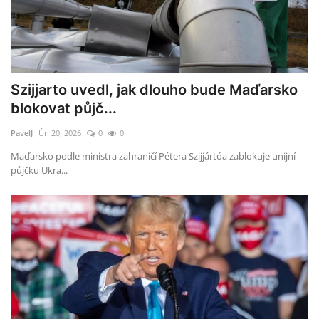
Szijjarto uvedl, jak dlouho bude Maďarsko
blokovat půjč...
PavelJ
Ún 20, 2026
0
0
Maďarsko podle ministra zahraničí Pétera Szijjártóa zablokuje unijní
půjčku Ukra...