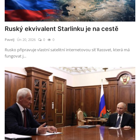
Ruský ekvivalent Starlinku je na cestě
PavelJ
Ún 20, 2026
0
0
Rusko připravuje vlastní satelitní internetovou síť Rassvet, která má
fungovat j...