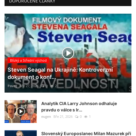
DOPORUČENÉ ČLÁNKY
Blízký a Střední východ
Steven Seagal na Ukrajině: Kontroverzní
dokument o konf...
PavelJ
Bře 27, 2026
0
2
Analytik CIA Larry Johnson odhaluje
pravdu o válce s Ir...
eugen
Bře 21, 2026
0
1
Slovenský Europoslanec Milan Mazurek při