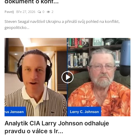
dokument o konf...
Válka
PavelJ
Bře 27, 2026
0
2
Steven Seagal navštívil Ukrajinu a přináší svůj pohled na konflikt,
Život & Styl
geopoliticko...
Kultura
Komentáře
Kontakt
Staň se redaktorem
Analytik CIA Larry Johnson odhaluje
pravdu o válce s Ir...