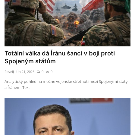
Totální válka dá Íránu šanci v boji proti
Spojeným státům
PavelJ
Ún 21, 2026
0
0
Analytický pohled na možné vojenské střetnutí mezi Spojenými státy
a Íránem. Tex...