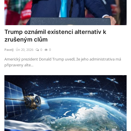
Trump oznámil existenci alternativ k
zrušeným clům
PavelJ
Ún 20, 2026
0
0
Americký prezident Donald Trump uvedl, že jeho administrativa má
připraveny alte...