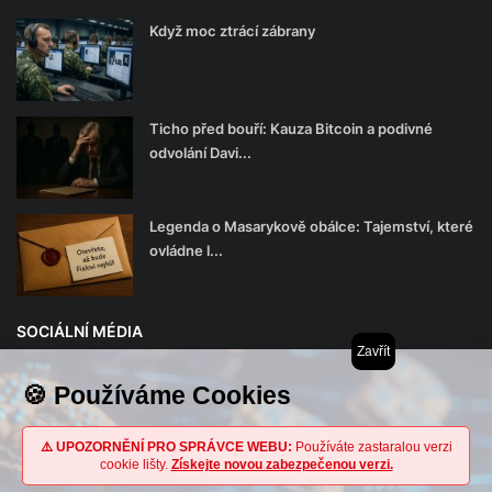
Když moc ztrácí zábrany
Ticho před bouří: Kauza Bitcoin a podivné
odvolání Davi...
Legenda o Masarykově obálce: Tajemství, které
ovládne l...
SOCIÁLNÍ MÉDIA
Zavřít
🍪 Používáme Cookies
⚠️ UPOZORNĚNÍ PRO SPRÁVCE WEBU:
Používáte zastaralou verzi
cookie lišty.
Získejte novou zabezpečenou verzi.
Přihlaste se k našemu zpravodaji