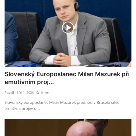
Slovenský Europoslanec Milan Mazurek při
emotivním proj...
PavelJ
Bře 1, 2026
0
1
Slovenský europoslanec Milan Mazurek přednesl v Bruselu silně
emotivní projev o ...