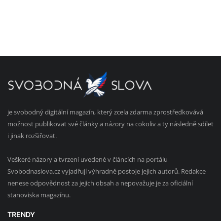
je svobodný digitální magazín, který zcela zdarma zprostředkovává
možnost publikovat své články a názory na cokoliv a ty následně sdílet
i jinak rozšiřovat.
Veškeré názory a tvrzení uvedené v článcích na portálu
Svobodnaslova.cz vyjadřují výhradně postoje jejich autorů. Redakce
nenese odpovědnost za jejich obsah a nepovažuje je za oficiální
stanoviska magazínu.
TRENDY