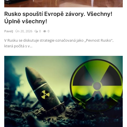
Rusko spouští Evropě závory. Všechny!
Úplně všechny!
PavelJ
Ún 20, 2026
0
0
V Rusku se diskutuje strategie označovaná jako „Pevnost Rusko“,
která počítá s v...