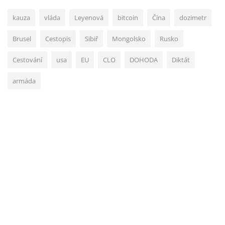
kauza
vláda
Leyenová
bitcoin
Čína
dozimetr
Brusel
Cestopis
Sibiř
Mongolsko
Rusko
Cestování
usa
EU
CLO
DOHODA
Diktát
armáda