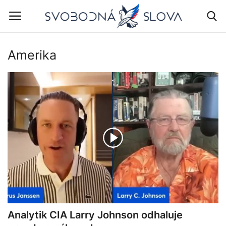
Amerika
Přihlášení
Registrovat
Domů
Stalo se
Volby 2025
Z domova
Obrázky
Analytik CIA Larry Johnson odhaluje
Ze světa