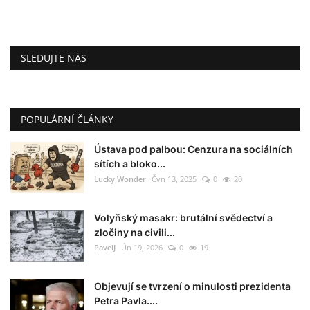
SLEDUJTE NÁS
POPULÁRNÍ ČLÁNKY
Ústava pod palbou: Cenzura na sociálních
sítích a bloko...
Lucky Wonder
Čvn 13, 2025
0
20
Volyňský masakr: brutální svědectví a
zločiny na civili...
PavelJ
Ún 19, 2026
0
19
Objevují se tvrzení o minulosti prezidenta
Petra Pavla....