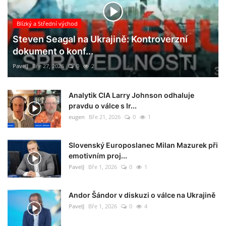
Blízký a Střední východ
Steven Seagal na Ukrajině: Kontroverzní
dokument o konf...
PavelJ
Bře 27, 2026
0
2
Analytik CIA Larry Johnson odhaluje
pravdu o válce s Ir...
eugen
Bře 21, 2026
0
1
Slovenský Europoslanec Milan Mazurek při
emotivním proj...
PavelJ
Bře 1, 2026
0
1
Andor Šándor v diskuzi o válce na Ukrajině
PavelJ
Bře 1, 2026
0
4