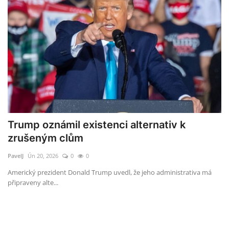
Trump oznámil existenci alternativ k
zrušeným clům
PavelJ
Ún 20, 2026
0
0
Americký prezident Donald Trump uvedl, že jeho administrativa má
připraveny alte...