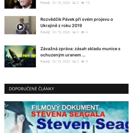
PavelJ
Ún 19, 2026
0
13
Rozvědčík Pávek při svém projevu o
Ukrajině z roku 2019
PavelJ
Ún 19, 2026
0
4
Závažná zpráva: zásah skladu munice s
ochuzeným uranem ...
PavelJ
Ún 19, 2026
0
4
DOPORUČENÉ ČLÁNKY