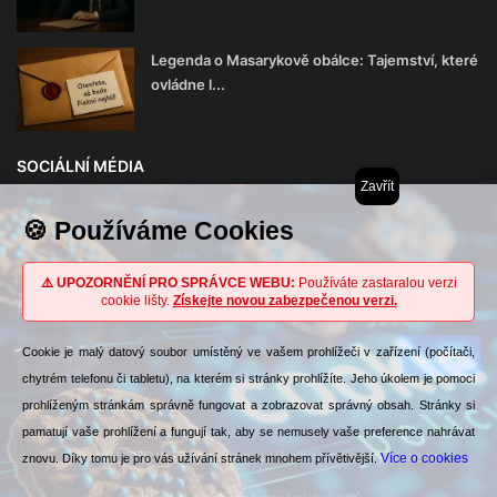
Legenda o Masarykově obálce: Tajemství, které
ovládne l...
SOCIÁLNÍ MÉDIA
Zavřít
🍪 Používáme Cookies
⚠️ UPOZORNĚNÍ PRO SPRÁVCE WEBU:
Používáte zastaralou verzi
cookie lišty.
Získejte novou zabezpečenou verzi.
Přihlaste se k našemu zpravodaji
Cookie je malý datový soubor umístěný ve vašem prohlížeči v zařízení (počítači,
Odběr
chytrém telefonu či tabletu), na kterém si stránky prohlížíte. Jeho úkolem je pomoci
prohlíženým stránkám správně fungovat a zobrazovat správný obsah. Stránky si
pamatují vaše prohlížení a fungují tak, aby se nemusely vaše preference nahrávat
© WONDER WEB spol. s r.o. | Všechna práva vyhrazena
Více o cookies
znovu. Díky tomu je pro vás užívání stránek mnohem přívětivější.