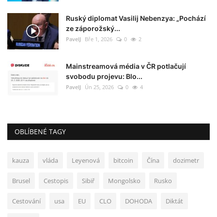
Ruský diplomat Vasilij Nebenzya: „Pochází
ze záporožský...
PavelJ
Bře 1, 2026
0
2
Mainstreamová média v ČR potlačují
svobodu projevu: Blo...
PavelJ
Ún 25, 2026
0
4
OBLÍBENÉ TAGY
kauza
vláda
Leyenová
bitcoin
Čína
dozimetr
Brusel
Cestopis
Sibiř
Mongolsko
Rusko
Cestování
usa
EU
CLO
DOHODA
Diktát